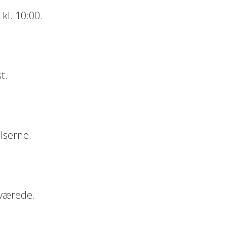
kl. 10:00.
t.
lserne.
sværede.