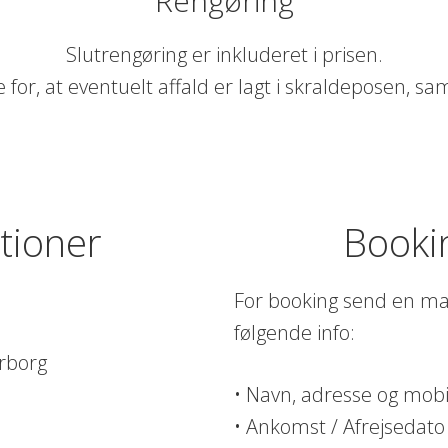
Rengøring
Slutrengøring er inkluderet i prisen.
e for, at eventuelt affald er lagt i skraldeposen, sa
tioner
Booki
For booking send en mai
følgende info:
rborg
• Navn, adresse og mo
• Ankomst / Afrejsedato