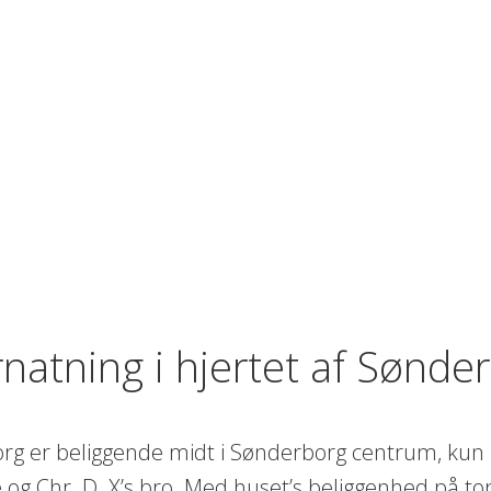
natning i hjertet af Sønde
g er beliggende midt i Sønderborg centrum, kun 
 Chr. D. X’s bro. Med huset’s beliggenhed på topp