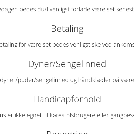
edagen bedes du/I venligst forlade værelset senest 
Betaling
etaling for værelset bedes venligst ske ved ankoms
Dyner/Sengelinned
 dyner/puder/sengelinned og håndklæder på være
Handicapforhold
us er ikke egnet til kørestolsbrugere eller gangbe