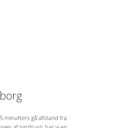
rborg
5 minutters gå-afstand fra
en af Jomfrusti, har vi en