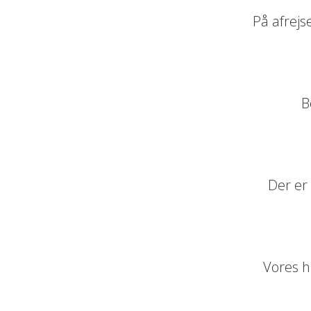
På afrejs
B
Der er
Vores h