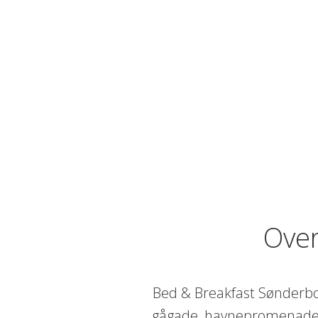
Over
Bed & Breakfast Sønderbor
gågade, havnepromenade og