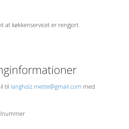
mt at køkkenservicet er rengjort.
nginformationer
l til
langholz.mette@gmail.com
med
bilnummer